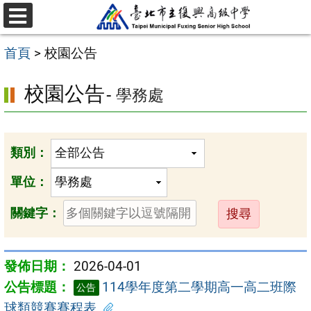
跳
選
至
單
首頁
>
校園公告
主
要
校園公告
- 學務處
內
容
區
類別：
單位：
送
關鍵字：
出
2026-04-01
114學年度第二學期高一高二班際
公告
球類競賽賽程表