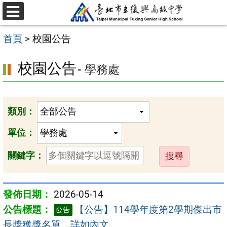
跳
選
至
單
首頁
>
校園公告
主
要
校園公告
- 學務處
內
容
區
類別：
單位：
送
關鍵字：
出
2026-05-14
【公告】114學年度第2學期傑出市
公告
長獎獲獎名單，詳如內文。