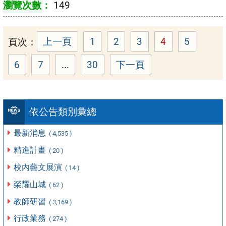
149
頁次：
上一頁
1
2
3
4
5
頁次：
頁次：
頁次：
頁次：
頁次：
6
7
...
30
下一頁
頁次：
頁次：
頁次：
依公告類別彙總
最新消息
( 4,535 )
精進計畫
( 20 )
校內藝文展演
( 14 )
榮耀山城
( 62 )
教師研習
( 3,169 )
行政業務
( 274 )