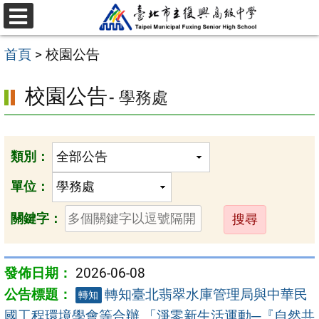
跳
選
至
單
首頁
>
校園公告
主
要
校園公告
- 學務處
內
容
區
類別：
單位：
送
關鍵字：
出
2026-06-08
轉知臺北翡翠水庫管理局與中華民
轉知
國工程環境學會等合辦 「淨零新生活運動─『自然共