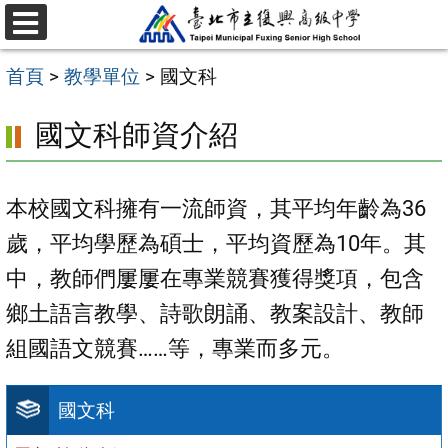
跳
選
至
單
首頁
>
教學單位
>
國文科
主
要
國文科師資介紹
內
容
本校國文科擁有一流師資，其平均年齡為36
區
歲，平均學歷為碩士，平均資歷為10年。其
中，教師們屢屢在專業競賽獲得獎項，包含
鄉土語言教學、詩歌朗誦、教案設計、教師
組國語文競賽……等，專業而多元。
國文科