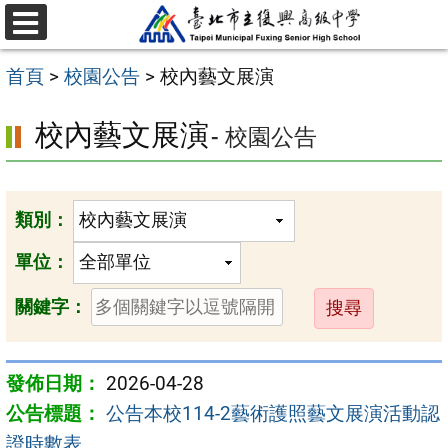
跳
選
至
單
首頁
>
校園公告
>
校內藝文展演
主
要
校內藝文展演
- 校園公告
內
容
區
類別：
單位：
送
關鍵字：
出
2026-04-28
公告本校114-2藝術護照藝文展演活動認
證時數表