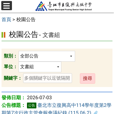
跳
選
至
單
首頁
>
校園公告
主
要
校園公告
- 文書組
內
容
區
類別：
單位：
送
關鍵字：
出
2026-07-03
臺北市立復興高中114學年度第2學
公告
期第7次行政主管會報會議紀錄 (115.06.2)