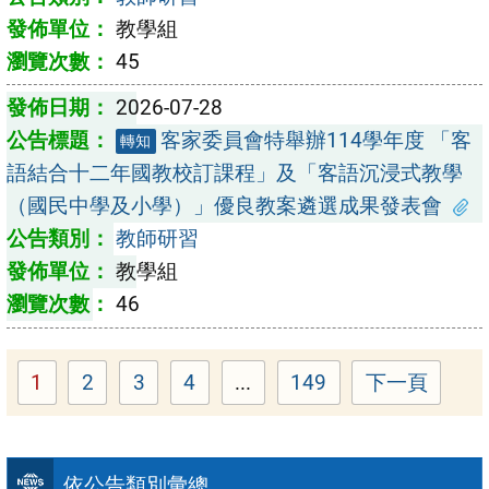
教學組
45
2026-07-28
客家委員會特舉辦114學年度 「客
轉知
語結合十二年國教校訂課程」及「客語沉浸式教學
（國民中學及小學）」優良教案遴選成果發表會
教師研習
教學組
46
1
2
3
4
...
149
下一頁
Page
Page
Page
Page
Page
依公告類別彙總