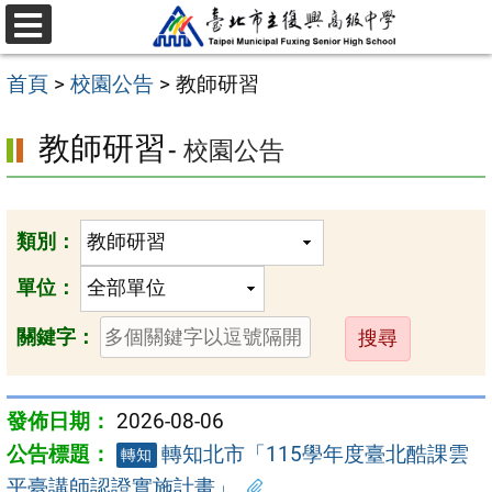
跳
選
至
單
首頁
>
校園公告
>
教師研習
主
要
教師研習
- 校園公告
內
容
區
類別：
單位：
送
關鍵字：
出
2026-08-06
轉知北市「115學年度臺北酷課雲
轉知
平臺講師認證實施計畫」