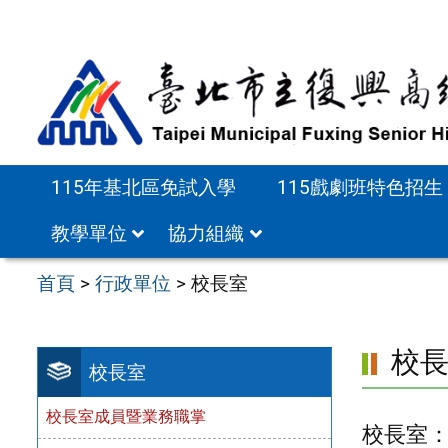
跳
至
主
要
內
容
115年基北區免試入學
115戲劇班特色招生
區
教學單位
協力組織
首頁
>
行政單位
>
校長室
校
校長室
校長室成員暨業務職掌
校長室