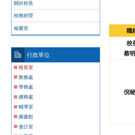
關於校長
校務經營
秘書室
職
校
蔡
行政單位
校長室
教務處
學務處
倪
總務處
輔導室
圖書館
會計室