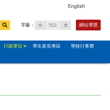
English
字級：
送出
網站導覽
小
預設
大
搜
尋：
行政單位
學生家長專區
學校行事曆