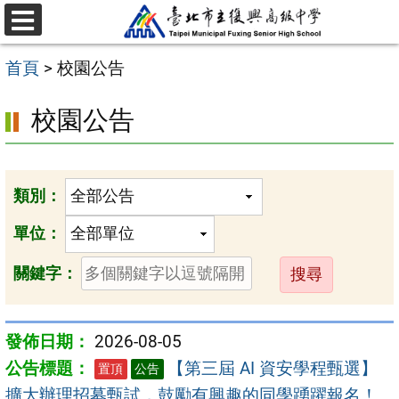
跳
選
至
單
首頁
>
校園公告
主
要
校園公告
內
容
區
類別：
單位：
送
關鍵字：
出
2026-08-05
【第三屆 AI 資安學程甄選】
置頂
公告
擴大辦理招募甄試，鼓勵有興趣的同學踴躍報名！