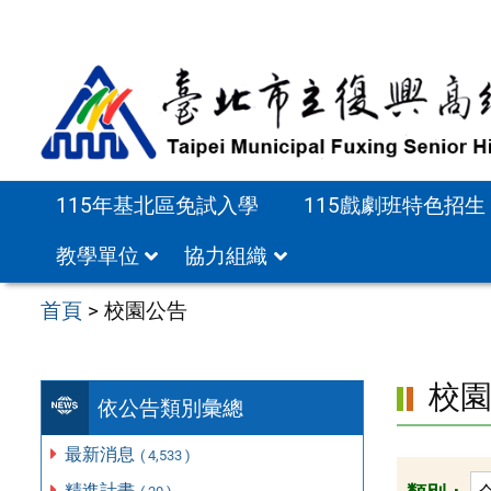
跳
至
主
要
內
容
115年基北區免試入學
115戲劇班特色招生
區
教學單位
協力組織
首頁
>
校園公告
校
依公告類別彙總
最新消息
( 4,533 )
精進計畫