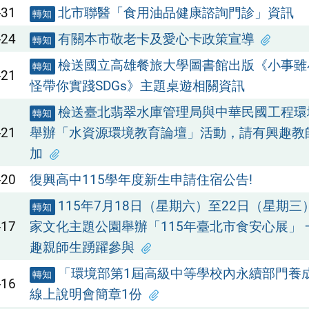
-31
北市聯醫「食用油品健康諮詢門診」資訊
轉知
-24
有關本市敬老卡及愛心卡政策宣導
轉知
檢送國立高雄餐旅大學圖書館出版《小事雖
轉知
-21
怪帶你實踐SDGs》主題桌遊相關資訊
檢送臺北翡翠水庫管理局與中華民國工程環
轉知
-21
舉辦「水資源環境教育論壇」活動，請有興趣教
加
-20
復興高中115學年度新生申請住宿公告!
115年7月18日（星期六）至22日（星期三
轉知
-17
家文化主題公園舉辦「115年臺北市食安心展」
趣親師生踴躍參與
「環境部第1屆高級中等學校內永續部門養
轉知
-16
線上說明會簡章1份