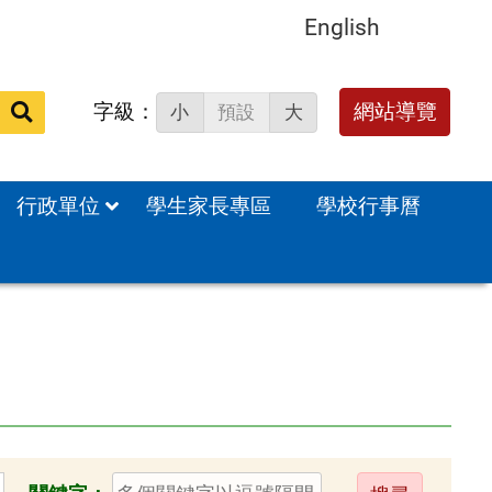
English
字級：
送出
網站導覽
小
預設
大
搜
尋：
行政單位
學生家長專區
學校行事曆
送