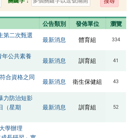
關鍵字：
出
公告類別
發佈單位
瀏覽
生第二次甄選
最新消息
體育組
334
青年公共素養
最新消息
訓育組
41
請符合資格之同
最新消息
衛生保健組
43
暴力防治短影
日（星期
最新消息
訓育組
52
大學辦理
業成長研習」實