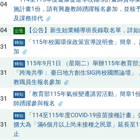
-04
施計畫1份，請有興趣教師踴躍報名參加，並核
及課務排代
-04
【公告】新生始業輔導班長錄取名單，詳如
公告
「115年校園環保政策宣導說明會」簡章，
轉知
-31
加
115年9月1日 （星期二）舉辦115年教育
轉知
-31
「跨海共學： 臺日地方創生SIG跨校國際論壇」
教職員生報名參加
「教育部115年氣候變遷講習活動」簡章1
轉知
-31
師踴躍參與報名
「114至115年度COVID-19疫苗接種計畫
轉知
-31
擴大為「滿6個月以上尚未接種之民眾」延長至115
止