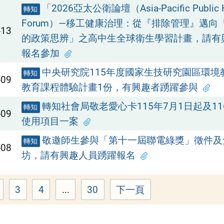
「2026亞太公衛論壇（Asia-Pacific Public H
轉知
Forum）—移工健康治理：從『排除管理』邁向
-13
的政策思辨」之高中生全球衛生學習計畫，請有
報名參加
中央研究院115年度國家生技研究園區環境
轉知
-09
教育課程體驗計畫1份，有興趣者踴躍參與
轉知社會局敬老愛心卡115年7月1日起及1
轉知
-09
使用項目一案
敬邀師生參與「第十一屆聯電綠獎」徵件及
轉知
-08
坊，請有興趣人員踴躍報名
3
4
...
30
下一頁
Page
Page
Page
Page