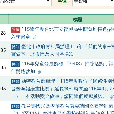
單位：
標題
115學年度台北市立復興高中體育班特色招
置頂
-28
入學簡章
臺北市政府青年局辦理115年「我們的事—
轉知
-05
實驗室」北投區及大同區場次
115年兒童發展篩檢（PeDS）抽獎活動，
轉知
-05
仁踴躍參加
函轉教育部辦理「115年度數位／網路性別
轉知
-05
音暨海報繪畫比賽」延長徵件時間至115年9月7
一），本活動獎金優渥，請同學們踴躍參與。
教育部國民及學前教育署委請國立臺灣師範
轉知
「114至115年度健康促進學校輔導計畫師資專