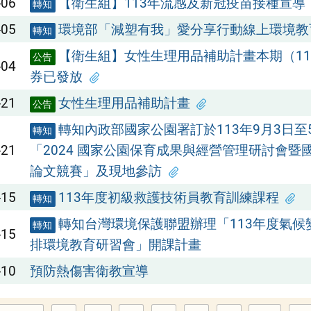
-06
【衛生組】113年流感及新冠疫苗接種宣導
轉知
-05
環境部「減塑有我」愛分享行動線上環境教
轉知
【衛生組】女性生理用品補助計畫本期（11
公告
-04
券已發放
-21
女性生理用品補助計畫
公告
轉知內政部國家公園署訂於113年9月3日至
轉知
-21
「2024 國家公園保育成果與經營管理研討會暨
論文競賽」及現地參訪
-15
113年度初級救護技術員教育訓練課程
轉知
轉知台灣環境保護聯盟辦理「113年度氣候
轉知
-15
排環境教育研習會」開課計畫
-10
預防熱傷害衛教宣導