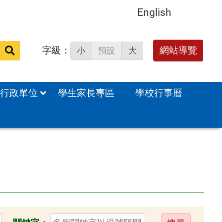
English
字級：
網站導覽
小
預設
大
站
內
搜
行政單位
學生家長專區
學校行事曆
尋：
送