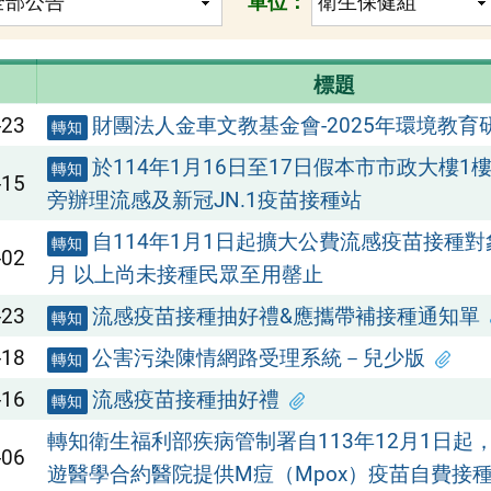
單位：
標題
-23
財團法人金車文教基金會-2025年環境教育
轉知
於114年1月16日至17日假本市市政大樓1
轉知
-15
旁辦理流感及新冠JN.1疫苗接種站
自114年1月1日起擴大公費流感疫苗接種對
轉知
-02
月 以上尚未接種民眾至用罄止
-23
流感疫苗接種抽好禮&應攜帶補接種通知單
轉知
-18
公害污染陳情網路受理系統－兒少版
轉知
-16
流感疫苗接種抽好禮
轉知
轉知衛生福利部疾病管制署自113年12月1日起
-06
遊醫學合約醫院提供M痘（Mpox）疫苗自費接