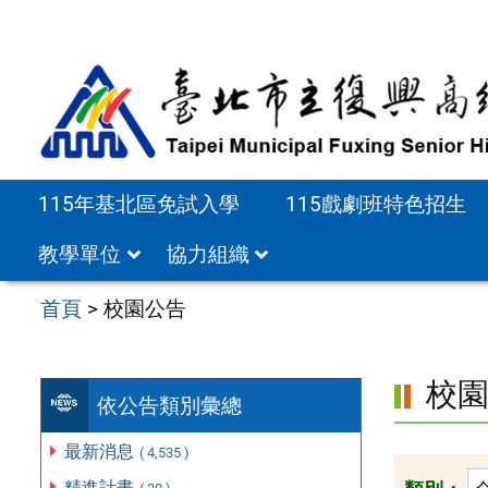
跳
至
主
要
內
容
115年基北區免試入學
115戲劇班特色招生
區
教學單位
協力組織
首頁
>
校園公告
校
依公告類別彙總
最新消息
( 4,535 )
精進計畫