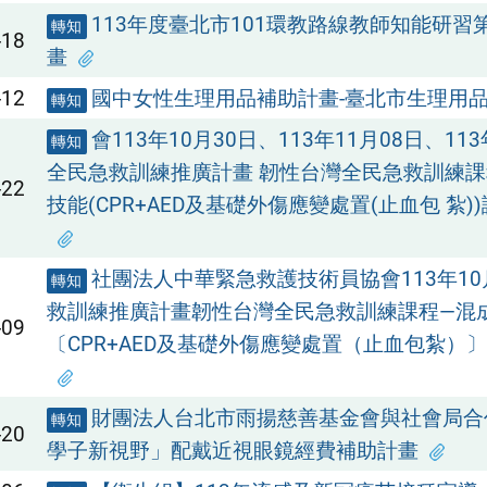
113年度臺北市101環教路線教師知能研習
轉知
-18
畫
-12
國中女性生理用品補助計畫-臺北市生理用品
轉知
會113年10月30日、113年11月08日、113
轉知
全民急救訓練推廣計畫 韌性台灣全民急救訓練
-22
技能(CPR+AED及基礎外傷應變處置(止血包 紮)
社團法人中華緊急救護技術員協會113年10
轉知
救訓練推廣計畫韌性台灣全民急救訓練課程—混成
-09
〔CPR+AED及基礎外傷應變處置（止血包紮）〕
財團法人台北市雨揚慈善基金會與社會局合
轉知
-20
學子新視野」配戴近視眼鏡經費補助計畫