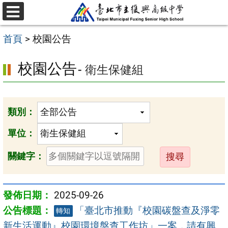
跳
選
至
單
首頁
>
校園公告
主
要
校園公告
- 衛生保健組
內
容
區
類別：
單位：
送
關鍵字：
出
2025-09-26
「臺北市推動『校園碳盤查及淨零
轉知
新生活運動』校園環境盤查工作坊」一案，請有興