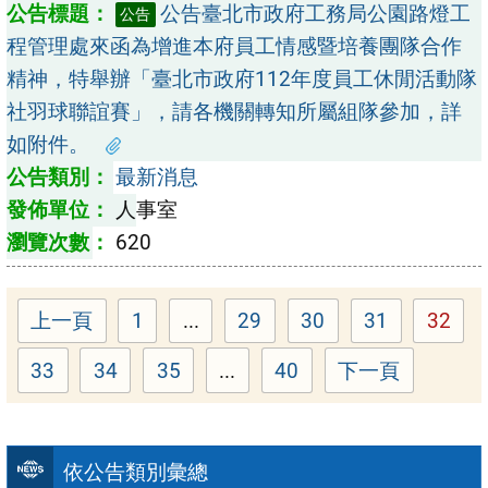
公告臺北市政府工務局公園路燈工
公告
程管理處來函為增進本府員工情感暨培養團隊合作
精神，特舉辦「臺北市政府112年度員工休閒活動隊
社羽球聯誼賽」，請各機關轉知所屬組隊參加，詳
如附件。
最新消息
人事室
620
上一頁
1
...
29
30
31
32
Page
Page
Page
Page
Page
33
34
35
...
40
下一頁
Page
Page
Page
Page
依公告類別彙總