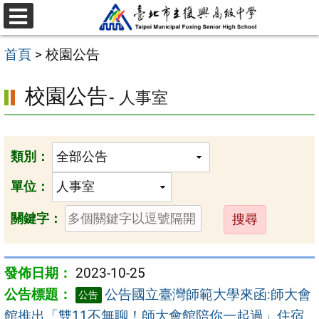
跳
選
至
單
首頁
>
校園公告
主
要
校園公告
- 人事室
內
容
區
類別：
單位：
送
關鍵字：
出
2023-10-25
公告國立臺灣師範大學來函:師大會
公告
館推出「雙11不無聊！師大會館陪你一起過」住宿