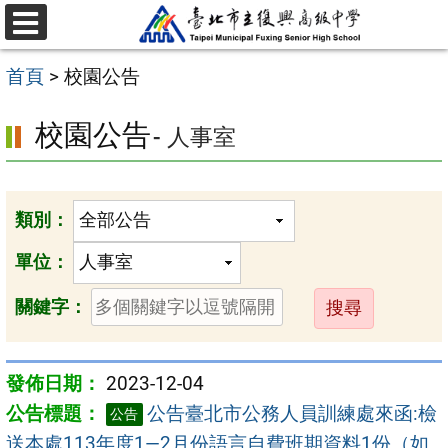
跳
選
至
單
首頁
>
校園公告
主
要
校園公告
- 人事室
內
容
區
類別：
單位：
送
關鍵字：
出
2023-12-04
公告臺北市公務人員訓練處來函:檢
公告
送本處113年度1—2月份語言自費班期資料1份（如