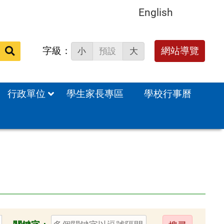
English
字級：
送出
網站導覽
小
預設
大
搜
尋：
行政單位
學生家長專區
學校行事曆
送