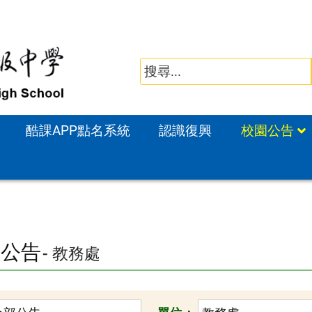
酷課APP點名系統
認識復興
校園公告
園公告
- 教務處