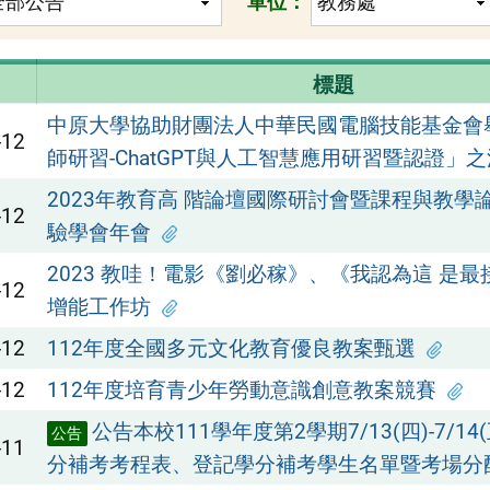
單位：
標題
中原大學協助財團法人中華民國電腦技能基金會
-12
師研習-ChatGPT與人工智慧應用研習暨認證」
2023年教育高 階論壇國際研討會暨課程與教學
-12
驗學會年會
2023 教哇！電影《劉必稼》、《我認為這 是
-12
增能工作坊
-12
112年度全國多元文化教育優良教案甄選
-12
112年度培育青少年勞動意識創意教案競賽
公告本校111學年度第2學期7/13(四)-7/1
公告
-11
分補考考程表、登記學分補考學生名單暨考場分