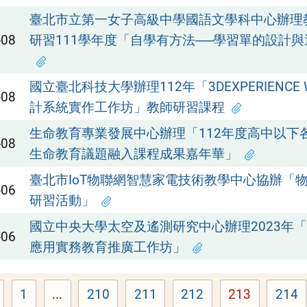
臺北市立第一女子高級中學國語文學科中心辦理
-08
研習111學年度「自學有方法──學習單的設計
國立臺北科技大學辦理112年「3DEXPERIENCE
-08
計系統實作工作坊」教師研習課程
生命教育專業發展中心辦理「112年度高中以下
-08
生命教育議題融入課程成果嘉年華」
臺北市IoT物聯網智慧家電技術教學中心協辦「
-06
研習活動」
國立中央大學太空及遙測研究中心辦理2023年
-06
應用實務教育推廣工作坊」
1
...
210
211
212
213
214
Page
Page
Page
Page
Page
Pag