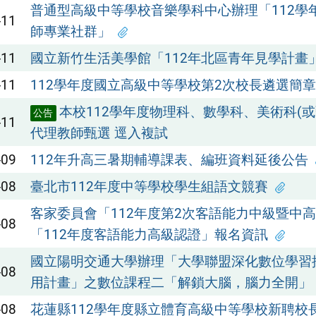
普通型高級中等學校音樂學科中心辦理「112學
-11
師專業社群」
-11
國立新竹生活美學館「112年北區青年見學計畫
-11
112學年度國立高級中等學校第2次校長遴選簡章
本校112學年度物理科、數學科、美術科(或
公告
-11
代理教師甄選 逕入複試
-09
112年升高三暑期輔導課表、編班資料延後公告
-08
臺北市112年度中等學校學生組語文競賽
客家委員會「112年度第2次客語能力中級暨中
-08
「112年度客語能力高級認證」報名資訊
國立陽明交通大學辦理「大學聯盟深化數位學習
-08
用計畫」之數位課程二「解鎖大腦，腦力全開」
-08
花蓮縣112學年度縣立體育高級中等學校新聘校