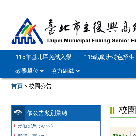
跳
至
主
要
內
容
115年基北區免試入學
115戲劇班特色招生
區
教學單位
協力組織
首頁
>
校園公告
校
依公告類別彙總
最新消息
( 4,532 )
精進計畫