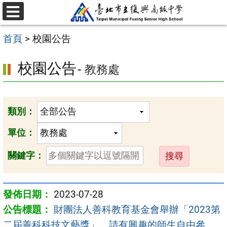
跳
選
至
單
首頁
>
校園公告
主
要
校園公告
- 教務處
內
容
區
類別：
單位：
送
關鍵字：
出
2023-07-28
財團法人善科教育基金會舉辦「2023第
二屆善科科技文藝獎」，請有興趣的師生自由參