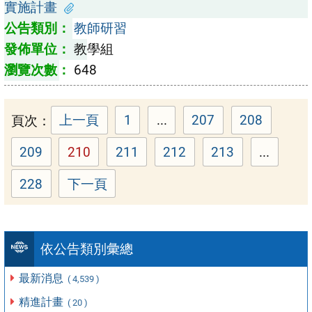
實施計畫
教師研習
教學組
648
頁次：
上一頁
1
...
207
208
頁次：
頁次：
頁次：
209
210
211
212
213
...
頁次：
頁次：
頁次：
頁次：
頁次：
228
下一頁
頁次：
依公告類別彙總
最新消息
( 4,539 )
精進計畫
( 20 )