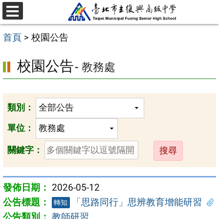
跳
選
至
單
首頁
>
校園公告
主
要
校園公告
- 教務處
內
容
區
類別：
單位：
送
關鍵字：
出
2026-05-12
「思路同行」思辨教育增能研習
轉知
教師研習