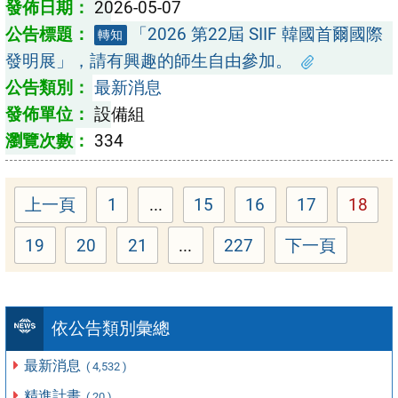
2026-05-07
「2026 第22屆 SIIF 韓國首爾國際
轉知
發明展」，請有興趣的師生自由參加。
最新消息
設備組
334
上一頁
1
...
15
16
17
18
Page
Page
Page
Page
Page
19
20
21
...
227
下一頁
Page
Page
Page
Page
依公告類別彙總
最新消息
( 4,532 )
精進計畫
( 20 )