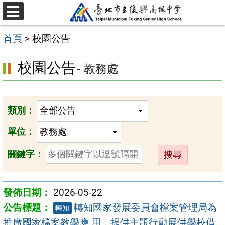
跳
選
至
單
首頁
>
校園公告
主
要
校園公告
- 教務處
內
容
區
類別：
單位：
送
關鍵字：
出
2026-05-22
轉知國家發展委員會檔案管理局為
轉知
推廣國家檔案教學應 用，提供主題行動展供學校借