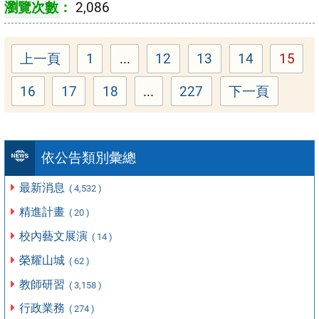
2,086
上一頁
1
...
12
13
14
15
Page
Page
Page
Page
Page
16
17
18
...
227
下一頁
Page
Page
Page
Page
依公告類別彙總
最新消息
( 4,532 )
精進計畫
( 20 )
校內藝文展演
( 14 )
榮耀山城
( 62 )
教師研習
( 3,158 )
行政業務
( 274 )