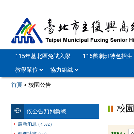
跳
至
主
要
內
容
115年基北區免試入學
115戲劇班特色招生
區
教學單位
協力組織
首頁
>
校園公告
校
依公告類別彙總
最新消息
( 4,532 )
精進計畫