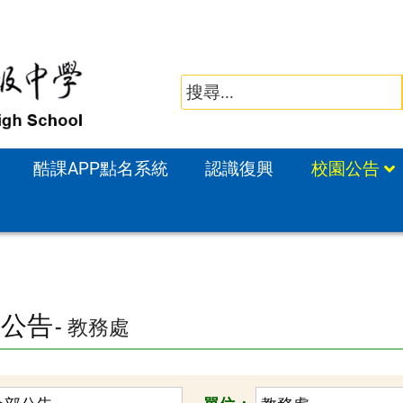
酷課APP點名系統
認識復興
校園公告
園公告
- 教務處