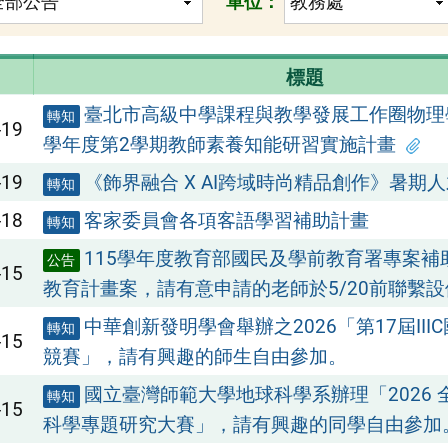
單位：
標題
臺北市高級中學課程與教學發展工作圈物理學
轉知
-19
學年度第2學期教師素養知能研習實施計畫
-19
《飾界融合 X AI跨域時尚精品創作》暑期
轉知
-18
客家委員會各項客語學習補助計畫
轉知
115學年度教育部國民及學前教育署專案補
公告
-15
教育計畫案，請有意申請的老師於5/20前聯繫
中華創新發明學會舉辦之2026「第17屆III
轉知
-15
競賽」，請有興趣的師生自由參加。
國立臺灣師範大學地球科學系辦理「2026 
轉知
-15
科學專題研究大賽」，請有興趣的同學自由參加