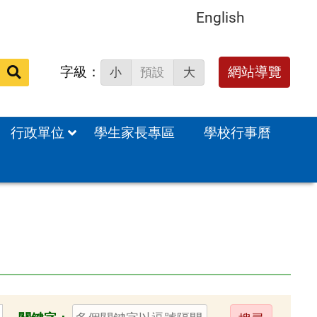
English
字級：
送出
網站導覽
小
預設
大
搜
尋：
行政單位
學生家長專區
學校行事曆
送