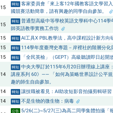
客家委員會「來上客12年國教客語文學習入
轉知
-15
國競賽活動簡章，請有興趣的同學自由參加。
普通型高級中等學校英語文學科中心114學
轉知
-15
師英語教學實務工作坊
-15
AI工具X PBL教學法，高中課程設計新方向
轉知
-15
114學年度臺灣史專題－岸裡社的階層分化
轉知
-15
「全民英檢」（GEPT）高級聽讀即日起開
轉知
中央大學訂於115年6月20日辦理線上講座
轉知
-14
講座系列 60》—— 「如何為策略世界設計公平
趣的師生自由參加。
-14
讓技職被看見：AI助攻短影音拍攝剪輯研習
轉知
-14
不是生物的微生物：病毒
轉知
5/26(二)~5/27(三)為高二同學集體拍攝
公告