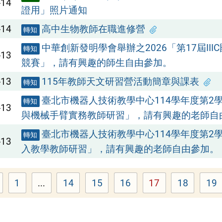
-14
證用」照片通知
-14
高中生物教師在職進修營
轉知
中華創新發明學會舉辦之2026「第17屆III
轉知
-13
競賽」，請有興趣的師生自由參加。
-13
115年教師天文研習營活動簡章與課表
轉知
臺北市機器人技術教學中心114學年度第2學
轉知
-13
與機械手臂實務教師研習」，請有興趣的老師自
臺北市機器人技術教學中心114學年度第2學
轉知
-13
入教學教師研習」，請有興趣的老師自由參加。
1
...
14
15
16
17
18
19
Page
Page
Page
Page
Page
Page
P