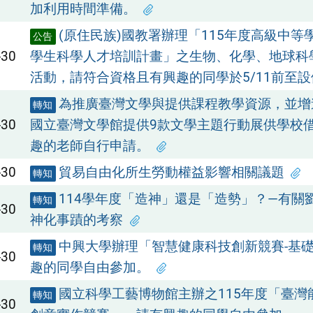
加利用時間準備。
(原住民族)國教署辦理「115年度高級中等
公告
-30
學生科學人才培訓計畫」之生物、化學、地球科
活動，請符合資格且有興趣的同學於5/11前至
為推廣臺灣文學與提供課程教學資源，並增
轉知
-30
國立臺灣文學館提供9款文學主題行動展供學校
趣的老師自行申請。
-30
貿易自由化所生勞動權益影響相關議題
轉知
114學年度「造神」還是「造勢」？—有關
轉知
-30
神化事蹟的考察
中興大學辦理「智慧健康科技創新競賽-基
轉知
-30
趣的同學自由參加。
國立科學工藝博物館主辦之115年度「臺灣
轉知
-30