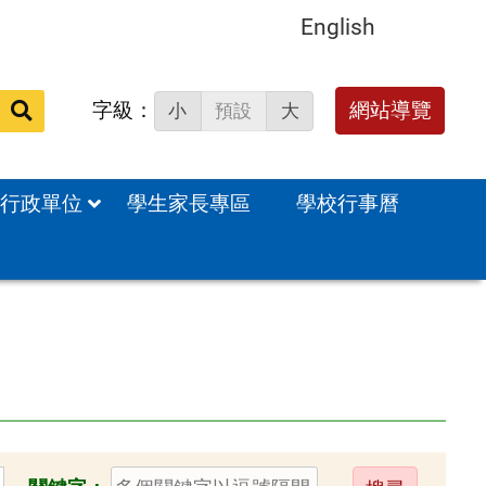
English
字級：
網站導覽
小
預設
大
站
內
搜
行政單位
學生家長專區
學校行事曆
尋：
送