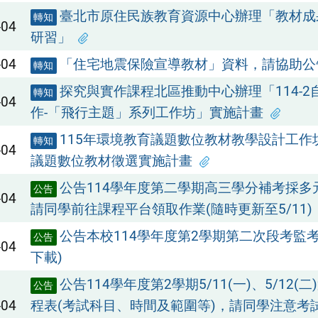
臺北市原住民族教育資源中心辦理「教材成
轉知
-04
研習」
-04
「住宅地震保險宣導教材」資料，請協助公
轉知
探究與實作課程北區推動中心辦理「114-2
轉知
-04
作-「飛行主題」系列工作坊」實施計畫
115年環境教育議題數位教材教學設計工作
轉知
-04
議題數位教材徵選實施計畫
公告114學年度第二學期高三學分補考採多
公告
-04
請同學前往課程平台領取作業(隨時更新至5/11)
公告本校114學年度第2學期第二次段考監
公告
-04
下載)
公告114學年度第2學期5/11(一)、5/12(
公告
-04
程表(考試科目、時間及範圍等)，請同學注意考