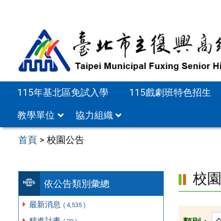
跳
至
主
要
內
容
115年基北區免試入學
115戲劇班特色招生
區
教學單位
協力組織
首頁
>
校園公告
校
依公告類別彙總
最新消息
( 4,535 )
精進計畫