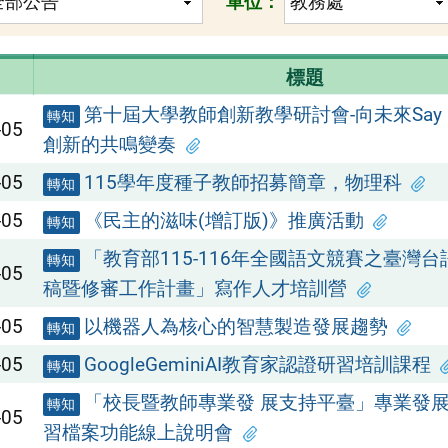
單位：
標題
第十屆大學教師創新教學研討會-向未來Say H
轉知
-05
創新的共鳴變奏
-05
115學年度種子教師招募簡章，物理科
轉知
-05
《民主的滋味(增訂版)》推廣活動
轉知
「教育部115-116年全國語文競賽之臺灣
轉知
-05
稿暨修審工作計畫」寫作人才培訓營
-05
以機器人為核心的智慧製造發展趨勢
轉知
-05
GoogleGeminiAI教育家認證研習培訓課程
轉知
「校長暨教師專業發 展支持平臺」專業發
轉知
-05
習檔案功能線上說明會