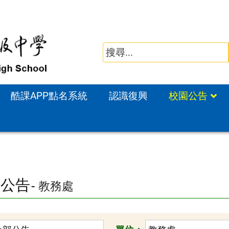
酷課APP點名系統
認識復興
校園公告
園公告
- 教務處