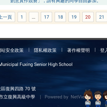
創意實作競賽」，請有興趣的同學自由參加。
上一頁
1
...
17
18
19
20
21
頁次：
頁次：
頁次：
頁次：
頁次：
頁
網站安全政策
隱私權政策
著作權聲明
登
Municipal Fuxing Senior High School
區復興四路 70 號
市立復興高級中學
| Powered by
NetView