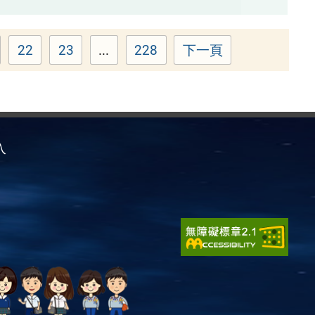
22
23
...
228
下一頁
次：
頁次：
頁次：
頁次：
入