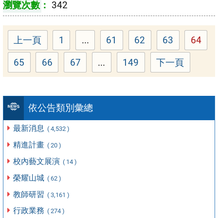
342
上一頁
1
...
61
62
63
64
Page
Page
Page
Page
Page
65
66
67
...
149
下一頁
Page
Page
Page
Page
依公告類別彙總
最新消息
( 4,532 )
精進計畫
( 20 )
校內藝文展演
( 14 )
榮耀山城
( 62 )
教師研習
( 3,161 )
行政業務
( 274 )