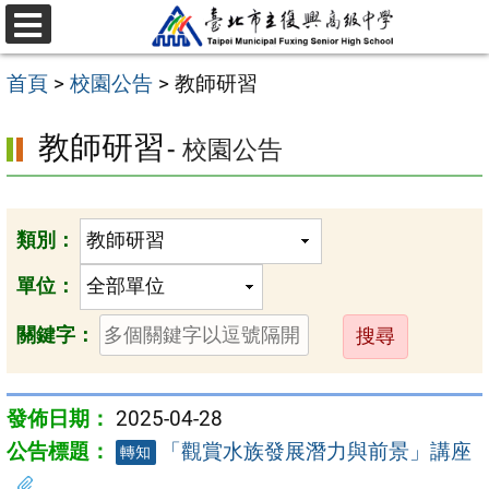
跳
選
至
單
首頁
>
校園公告
>
教師研習
主
要
教師研習
- 校園公告
內
容
區
類別：
單位：
送
關鍵字：
出
2025-04-28
「觀賞水族發展潛力與前景」講座
轉知