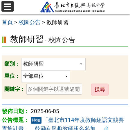
跳
選
至
單
首頁
>
校園公告
>
教師研習
主
要
教師研習
- 校園公告
內
容
區
類別：
單位：
送
關鍵字：
出
2025-06-05
「臺北市114年度教師組語文競賽
轉知
實施計畫」，鼓勵有興趣教師報名參加。