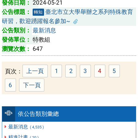
2024-05-21
臺北市立大學舉辦之系列特殊教育
轉知
研習，歡迎踴躍報名參加~
最新消息
特教組
647
頁次：
上一頁
1
2
3
4
5
頁次：
頁次：
頁次：
頁次：
頁次：
6
下一頁
頁次：
依公告類別彙總
最新消息
( 4,535 )
精進計畫
( 20 )