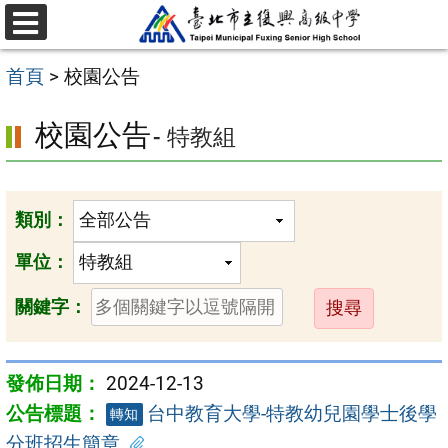
跳
選
至
單
首頁
>
校園公告
主
要
校園公告
- 特教組
內
容
區
類別：
單位：
送
關鍵字：
出
2024-12-13
台中教育大學-特教幼兒園學士後學
轉知
分班招生簡章