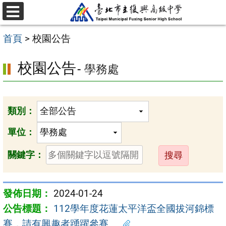
跳
選
至
單
首頁
>
校園公告
主
要
校園公告
- 學務處
內
容
區
類別：
單位：
送
關鍵字：
出
2024-01-24
112學年度花蓮太平洋盃全國拔河錦標
賽，請有興趣者踴躍參賽。