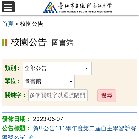
跳
選
至
單
首頁
>
校園公告
主
要
校園公告
- 圖書館
內
容
區
類別：
單位：
送
關鍵字：
出
2023-06-07
賀!! 公告111學年度第二屆自主學習競賽
獲獎名單