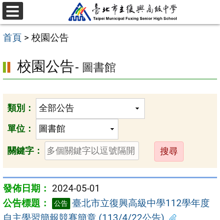
跳
選
至
單
首頁
>
校園公告
主
要
校園公告
- 圖書館
內
容
區
類別：
單位：
送
關鍵字：
出
2024-05-01
臺北市立復興高級中學112學年度
公告
自主學習簡報競賽簡章 (113/4/22公告)