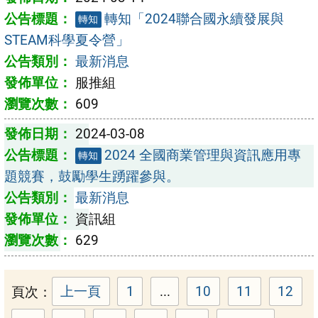
轉知「2024聯合國永續發展與
轉知
STEAM科學夏令營」
最新消息
服推組
609
2024-03-08
2024 全國商業管理與資訊應用專
轉知
題競賽，鼓勵學生踴躍參與。
最新消息
資訊組
629
頁次：
上一頁
1
...
10
11
12
頁次：
頁次：
頁次：
頁次