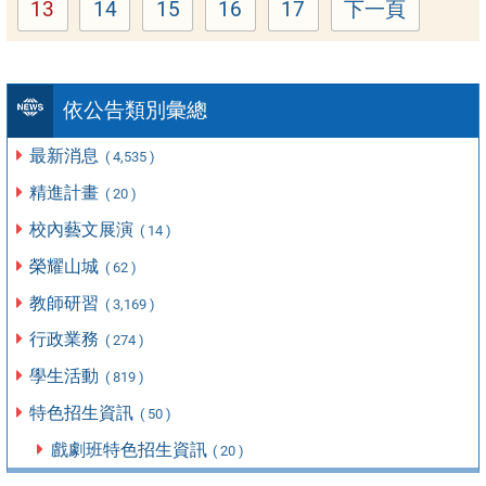
13
14
15
16
17
下一頁
頁次：
頁次：
頁次：
頁次：
頁次：
依公告類別彙總
最新消息
( 4,535 )
精進計畫
( 20 )
校內藝文展演
( 14 )
榮耀山城
( 62 )
教師研習
( 3,169 )
行政業務
( 274 )
學生活動
( 819 )
特色招生資訊
( 50 )
戲劇班特色招生資訊
( 20 )