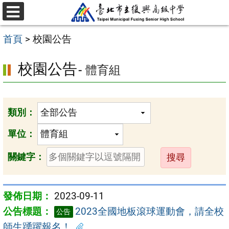
跳
選
至
單
首頁
>
校園公告
主
要
校園公告
- 體育組
內
容
區
類別：
單位：
送
關鍵字：
出
2023-09-11
2023全國地板滾球運動會，請全校
公告
師生踴躍報名！