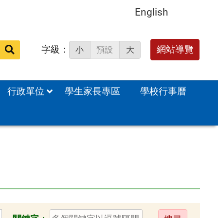
English
字級：
送出
網站導覽
小
預設
大
搜
尋：
行政單位
學生家長專區
學校行事曆
送