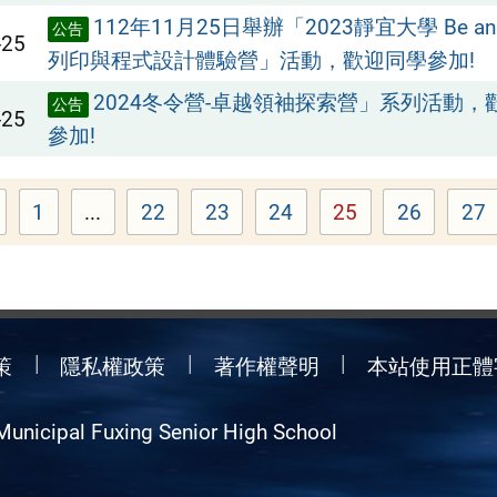
112年11月25日舉辦「2023靜宜大學 Be an inv
公告
-25
列印與程式設計體驗營」活動，歡迎同學參加!
2024冬令營-卓越領袖探索營」系列活動，
公告
-25
參加!
1
...
22
23
24
25
26
27
Page
Page
Page
Page
Page
Page
P
策
隱私權政策
著作權聲明
本站使用正體
Municipal Fuxing Senior High School