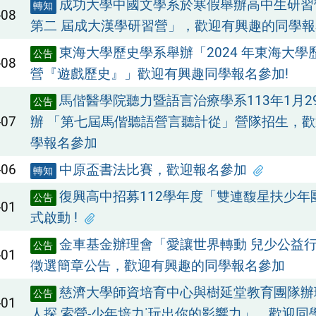
成功大學中國文學系於寒假舉辦高中生研習營
轉知
-08
第二 屆成大漢學研習營」，歡迎有興趣的同學報
東海大學歷史學系舉辦「2024 年東海大學
公告
-08
營『遊戲歷史』」歡迎有興趣同學報名參加!
馬偕醫學院聽力暨語言治療學系113年1月2
公告
-07
辦 「第七屆馬偕聽語營言聽計從」營隊招生，
學報名參加
-06
中原盃書法比賽，歡迎報名參加
轉知
復興高中招募112學年度「雙連馥星扶少年
公告
-01
式啟動 !
金車基金辦理會「愛讓世界轉動 兒少公益行
公告
-01
徵選簡章公告，歡迎有興趣的同學報名參加
慈濟大學師資培育中心與樹延堂教育團隊辦理「
公告
-01
人探 索營-少年培力˙玩出你的影響力」，歡迎同