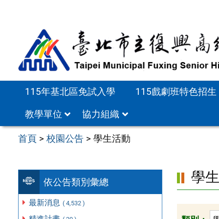
跳
至
主
要
內
容
115年基北區免試入學
115戲劇班特色招生
區
教學單位
協力組織
首頁
>
校園公告
>
學生活動
學
依公告類別彙總
最新消息
( 4,532 )
精進計畫