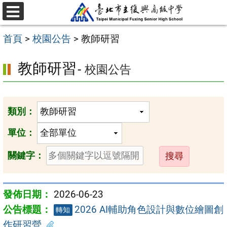
跳
選
至
單
首頁
>
校園公告
>
教師研習
主
要
教師研習
- 校園公告
內
容
區
類別：
單位：
送
關鍵字：
出
2026-06-23
2026 AI輔助角色設計與數位繪圖創
轉知
作研習營