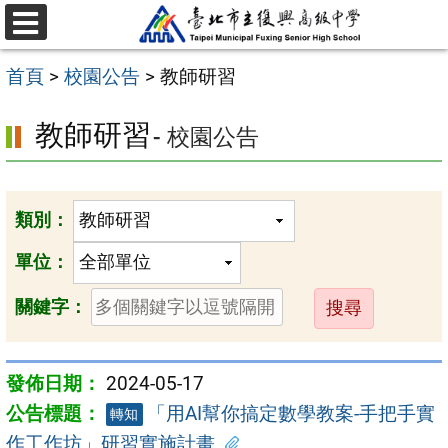
跳
選
至
單
首頁
>
校園公告
>
教師研習
主
要
教師研習
- 校園公告
內
容
區
類別：
單位：
送
關鍵字：
出
2024-05-17
「用AI幫你搞定數學教案-手把手實
轉知
作工作坊」研習實施計畫