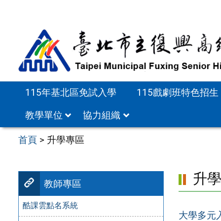
跳
至
主
要
內
容
115年基北區免試入學
115戲劇班特色招生
區
教學單位
協力組織
首頁
>
升學專區
升
教師專區
酷課雲點名系統
大學多元