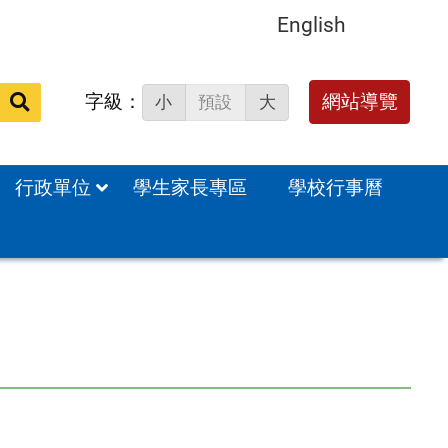
English
字級：
送出
網站導覽
小
預設
大
搜
尋：
行政單位
學生家長專區
學校行事曆