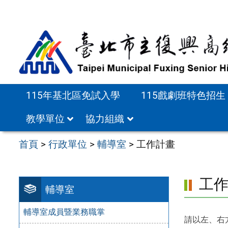
跳
至
主
要
內
容
115年基北區免試入學
115戲劇班特色招生
區
教學單位
協力組織
首頁
>
行政單位
>
輔導室
>
工作計畫
工
輔導室
輔導室成員暨業務職掌
請以左、右