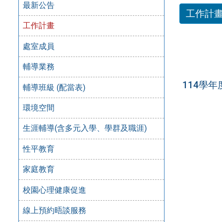
最新公告
工作計
工作計畫
處室成員
輔導業務
114學
輔導班級 (配當表)
環境空間
生涯輔導(含多元入學、學群及職涯)
性平教育
家庭教育
校園心理健康促進
線上預約晤談服務