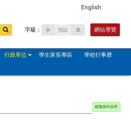
English
字級：
送出
網站導覽
小
預設
大
搜
尋：
行政單位
學生家長專區
學校行事曆
鍵盤操作說明