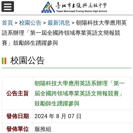
跳
選
至
單
首頁
>
校園公告
>
最新消息
>
朝陽科技大學應用英
主
語系辦理「第一屆全國跨領域專業英語文簡報競
要
賽」鼓勵師生踴躍參與
內
容
校園公告
區
朝陽科技大學應用英語系辦理「第一
公告主旨
屆全國跨領域專業英語文簡報競賽」
鼓勵師生踴躍參與
發佈日期
2024 年 8 月 07 日
發佈單位
服推組