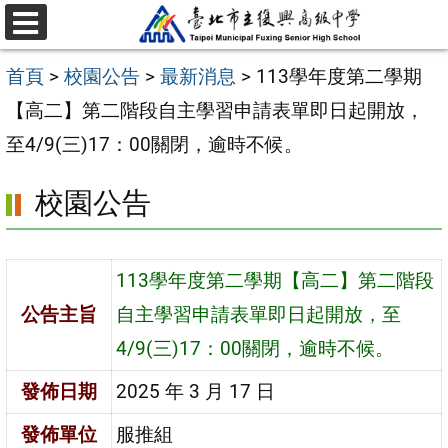
跳
選
至
單
首頁
>
校園公告
>
最新消息
>
113學年度第二學期
主
【高二】第二階段自主學習申請表單即日起開放，
要
至4/9(三)17：00關閉，逾時不候。
內
容
校園公告
區
113學年度第二學期【高二】第二階段
公告主旨
自主學習申請表單即日起開放，至
4/9(三)17：00關閉，逾時不候。
發佈日期
2025 年 3 月 17 日
發佈單位
服推組