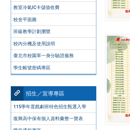
教室冷氣IC卡儲值收費
校舍平面圖
班級教學計劃瀏覽
校內分機及使用說明
臺北市校園單一身分驗證服務
學生帳號密碼專區
招生／宣導專區
115學年度戲劇班特色招生甄選入學
復興高中保有個人資料彙整一覽表