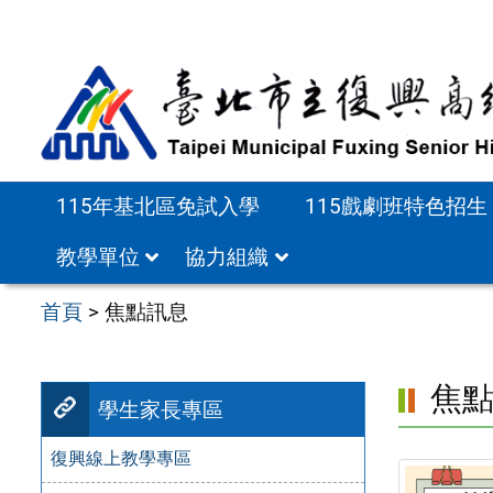
跳
至
主
要
內
容
115年基北區免試入學
115戲劇班特色招生
區
教學單位
協力組織
首頁
>
焦點訊息
焦
學生家長專區
復興線上教學專區