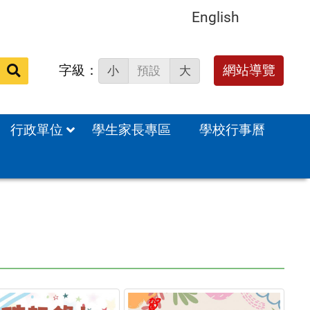
English
字級：
送出
網站導覽
小
預設
大
搜
尋：
行政單位
學生家長專區
學校行事曆