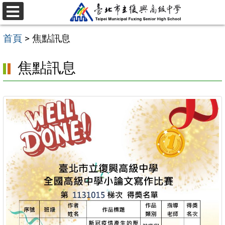
跳
選
至
單
首頁
>
焦點訊息
主
要
焦點訊息
內
容
區