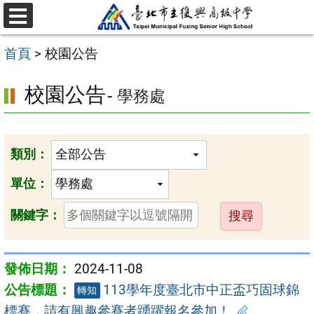
跳
選
至
單
首頁
>
校園公告
主
要
校園公告
- 學務處
內
容
區
類別：
單位：
送
關鍵字：
出
2024-11-08
113學年度臺北市中正盃巧固球錦
轉知
標賽，請有興趣參賽者踴躍報名參加！