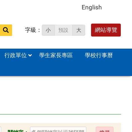
English
字級：
送出
網站導覽
小
預設
大
搜
尋：
行政單位
學生家長專區
學校行事曆
送