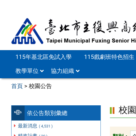
跳
至
主
要
內
容
115年基北區免試入學
115戲劇班特色招生
區
教學單位
協力組織
首頁
>
校園公告
校
依公告類別彙總
最新消息
( 4,531 )
精進計畫