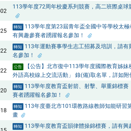
113學年度72周年校慶系列競賽，高二班際桌
-02
113學年度第23屆青年盃全國中等學校太
轉知
-25
有興趣參賽者踴躍報名參加！
113年運動賽事學生志工招募及培訓，請有
轉知
-22
名參加！
【公告】北市復中113學年度國際教育姊妹
公告
-22
外語高校線上交流活動」 錄(備)取名單，詳如附
113學年度教育盃射箭、射擊、舉重錦標賽
轉知
-20
賽者踴躍報名參加！
113年度臺北市101環教路線教師知能研習
轉知
-18
畫
113學年度教育盃韻律體操錦標賽，請有興
轉知
-15