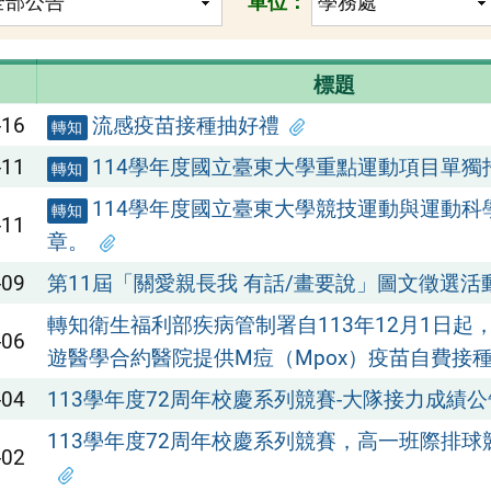
單位：
標題
-16
流感疫苗接種抽好禮
轉知
-11
114學年度國立臺東大學重點運動項目單獨
轉知
114學年度國立臺東大學競技運動與運動科
轉知
-11
章。
-09
第11屆「關愛親長我 有話/畫要說」圖文徵選活
轉知衛生福利部疾病管制署自113年12月1日起
-06
遊醫學合約醫院提供M痘（Mpox）疫苗自費接
-04
113學年度72周年校慶系列競賽-大隊接力成績
113學年度72周年校慶系列競賽，高一班際排
-02