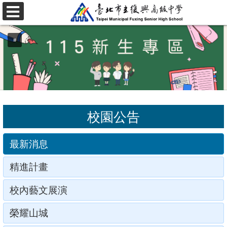
跳
選
至
單
主
要
內
容
區
校園公告
最新消息
精進計畫
校內藝文展演
榮耀山城