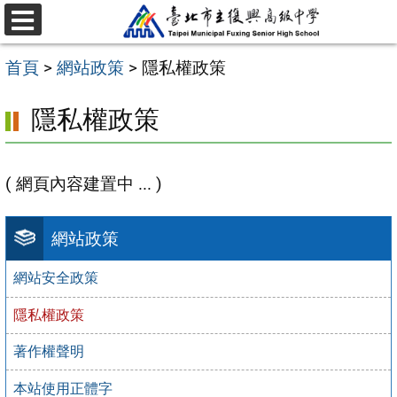
跳
選
至
單
首頁
>
網站政策
>
隱私權政策
主
要
隱私權政策
內
容
( 網頁內容建置中 ... )
區
網站政策
網站安全政策
隱私權政策
著作權聲明
本站使用正體字