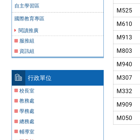
自主學習區
M525
國際教育專區
M610
閱讀推廣
M913
服推組
M803
資訊組
M940
M307
行政單位
M332
校長室
教務處
M909
學務處
M050
總務處
輔導室