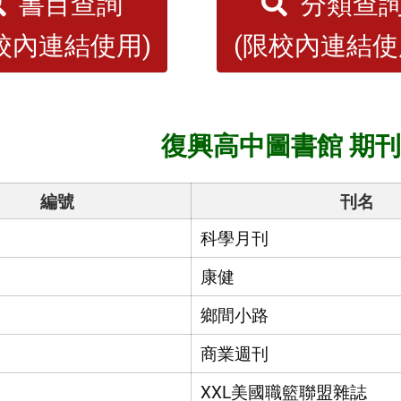
書目查詢
分類查
校內連結使用)
(限校內連結使
復興高中圖書館 期
編號
刊名
科學月刊
康健
鄉間小路
商業週刊
XXL美國職籃聯盟雜誌