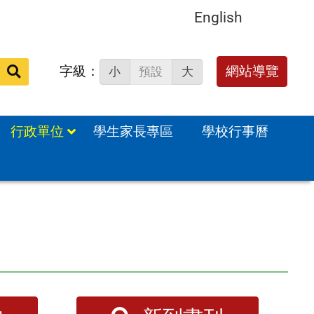
English
字級：
送出
網站導覽
小
預設
大
搜
尋：
行政單位
學生家長專區
學校行事曆