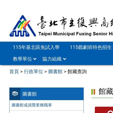
跳
至
主
要
內
容
115年基北區免試入學
115戲劇班特色招生
區
教學單位
協力組織
首頁
>
行政單位
>
圖書館
>
館藏查詢
館
圖書館
圖書館成員暨業務職掌