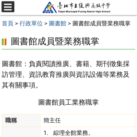
跳
選
至
單
首頁
>
行政單位
>
圖書館
>
圖書館成員暨業務職掌
主
要
圖書館成員暨業務職掌
內
容
圖書館：負責閱讀推廣、書籍、期刊徵集採
區
訪管理、資訊教育推廣與資訊設備等業務及
其有關事項。
圖書館員工業務職掌
職稱
簡主任
綜理全館業務。