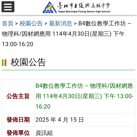
跳
選
至
單
首頁
>
校園公告
>
最新消息
>
B4數位教學工作坊 –
主
物理科/因材網應用 114年4月30日(星期三) 下午
要
13:00-16:20
內
容
校園公告
區
B4數位教學工作坊 – 物理科/因材網應
公告主旨
用 114年4月30日(星期三) 下午 13:00-
16:20
發佈日期
2025 年 4 月 15 日
發佈單位
資訊組