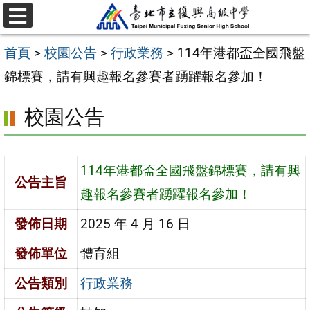
跳
選
至
單
首頁
>
校園公告
>
行政業務
>
114年港都盃全國飛盤
主
錦標賽，請有興趣報名參賽者踴躍報名參加！
要
內
校園公告
容
區
114年港都盃全國飛盤錦標賽，請有興
公告主旨
趣報名參賽者踴躍報名參加！
發佈日期
2025 年 4 月 16 日
發佈單位
體育組
公告類別
行政業務