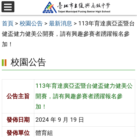
跳
選
至
單
首頁
>
校園公告
>
最新消息
>
113年育達廣亞盃暨台
主
健盃健力健美公開賽，請有興趣參賽者踴躍報名參
要
加！
內
容
校園公告
區
113年育達廣亞盃暨台健盃健力健美公
公告主旨
開賽，請有興趣參賽者踴躍報名參
加！
發佈日期
2024 年 9 月 19 日
發佈單位
體育組