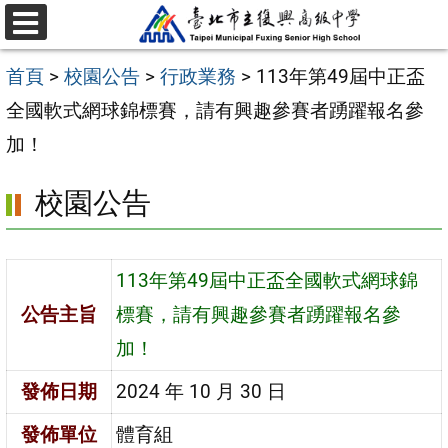
跳
選
至
單
首頁
>
校園公告
>
行政業務
>
113年第49屆中正盃
主
全國軟式網球錦標賽，請有興趣參賽者踴躍報名參
要
加！
內
容
校園公告
區
113年第49屆中正盃全國軟式網球錦
公告主旨
標賽，請有興趣參賽者踴躍報名參
加！
發佈日期
2024 年 10 月 30 日
發佈單位
體育組