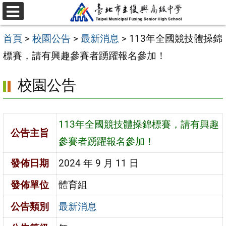
跳
選
至
單
首頁
>
校園公告
>
最新消息
>
113年全國競技體操錦
主
標賽，請有興趣參賽者踴躍報名參加！
要
內
校園公告
容
區
113年全國競技體操錦標賽，請有興趣
公告主旨
參賽者踴躍報名參加！
發佈日期
2024 年 9 月 11 日
發佈單位
體育組
公告類別
最新消息