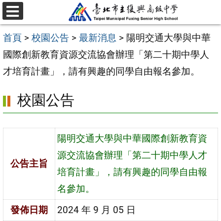
跳
選
至
單
首頁
>
校園公告
>
最新消息
>
陽明交通大學與中華
主
國際創新教育資源交流協會辦理「第二十期中學人
要
才培育計畫」，請有興趣的同學自由報名參加。
內
容
校園公告
區
陽明交通大學與中華國際創新教育資
源交流協會辦理「第二十期中學人才
公告主旨
培育計畫」，請有興趣的同學自由報
名參加。
發佈日期
2024 年 9 月 05 日