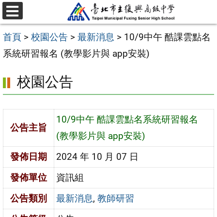
跳
選
至
單
首頁
>
校園公告
>
最新消息
>
10/9中午 酷課雲點名
主
系統研習報名 (教學影片與 app安裝)
要
內
校園公告
容
區
10/9中午 酷課雲點名系統研習報名
公告主旨
(教學影片與 app安裝)
發佈日期
2024 年 10 月 07 日
發佈單位
資訊組
公告類別
最新消息
,
教師研習