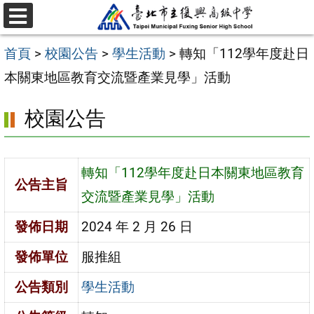
跳
選
至
單
首頁
>
校園公告
>
學生活動
>
轉知「112學年度赴日
主
本關東地區教育交流暨產業見學」活動
要
內
校園公告
容
區
轉知「112學年度赴日本關東地區教育
公告主旨
交流暨產業見學」活動
發佈日期
2024 年 2 月 26 日
發佈單位
服推組
公告類別
學生活動